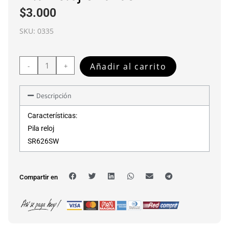
$
3.000
SKU:
0335
Añadir al carrito
-
+
Descripción
Características:
Pila reloj
SR626SW
Compartir en