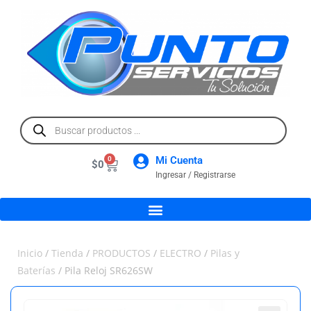
Mi Cuenta
0
$
0
Ingresar / Registrarse
Inicio
/
Tienda
/
PRODUCTOS
/
ELECTRO
/
Pilas y
Baterías
/ Pila Reloj SR626SW