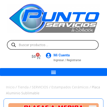
Mi Cuenta
0
$
0
Ingresar / Registrarse
Inicio
/
Tienda
/
SERVICIOS
/
Estampados Cerámicos
/ Placa
Aluminio Sublimable