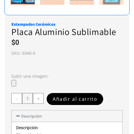
Estampados Cerámicos
Placa Aluminio Sublimable
$
0
SKU:
0340-6
Subir una imagen:
Añadir al carrito
-
+
Descripción
Descripción: