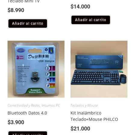
Teclado Mini TV
$
14.000
$
8.990
Añadir al carrito
Añadir al carrito
Conectividad y Redes
,
Insumos PC
Teclados y Mouse
Bluetooth Datos 4.0
Kit Inalámbrico
Teclado+Mouse PHILCO
$
3.900
$
21.000