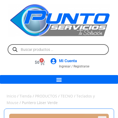
Mi Cuenta
0
$
0
Ingresar / Registrarse
Inicio
/
Tienda
/
PRODUCTOS
/
TECNO
/
Teclados y
Mouse
/ Puntero Láser Verde