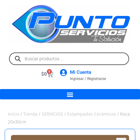
Mi Cuenta
0
$
0
Ingresar / Registrarse
Inicio
/
Tienda
/
SERVICIOS
/
Estampados Cerámicos
/ Roca
20x30cm