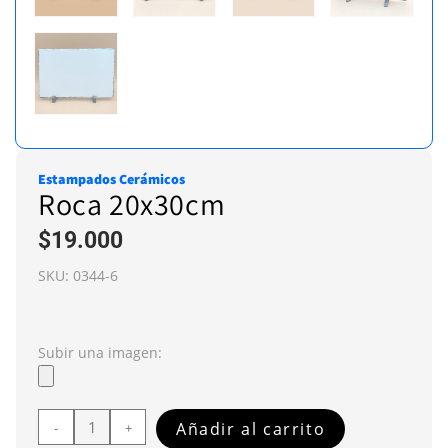
Estampados Cerámicos
Roca 20x30cm
$
19.000
SKU:
0344-6
Subir una imagen:
Añadir al carrito
-
+