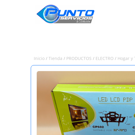
INICIO
Inicio
/
Tienda
/
PRODUCTOS
/
ELECTRO
/
Hogar y 