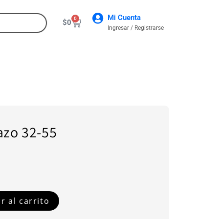
Mi Cuenta
0
$
0
Ingresar / Registrarse
CONTACTO
azo 32-55
r al carrito