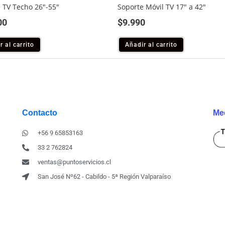
 TV Techo 26″-55″
Soporte Móvil TV 17″ a 42″
00
$
9.990
r al carrito
Añadir al carrito
Contacto
Me
+56 9 65853163
33 2 762824
ventas@puntoservicios.cl
San José Nº62 - Cabildo - 5ª Región Valparaíso