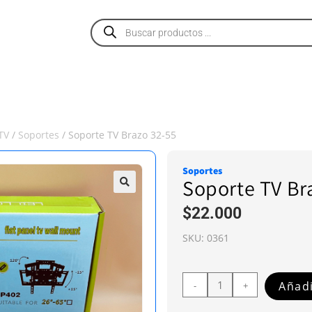
PRODUCTOS
SERVICIOS
NOSOTROS
TV
/
Soportes
/ Soporte TV Brazo 32-55
Soportes
Soporte TV Br
$
22.000
SKU:
0361
Añadi
-
+