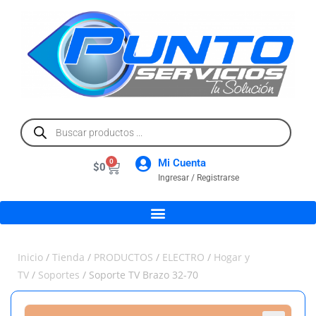
Mi Cuenta
0
$
0
Ingresar / Registrarse
Inicio
/
Tienda
/
PRODUCTOS
/
ELECTRO
/
Hogar y
TV
/
Soportes
/ Soporte TV Brazo 32-70