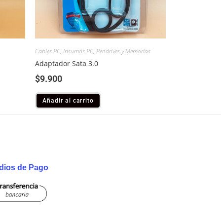
Cables PC
,
Insumos PC
,
Pendrives y Memorias
Adaptador Sata 3.0
$
9.900
Añadir al carrito
dios de Pago