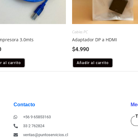
Cables PC
mpresora 3.0mts
Adaptador DP a HDMI
0
$
4.990
r al carrito
Añadir al carrito
Contacto
Me
+56 9 65853163
33 2 762824
ventas@puntoservicios.cl