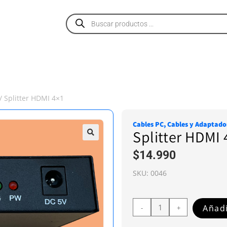
PRODUCTOS
SERVICIOS
NOSOTROS
/ Splitter HDMI 4×1
Cables PC
,
Cables y Adaptado
Splitter HDMI 
$
14.990
SKU:
0046
Añadi
-
+