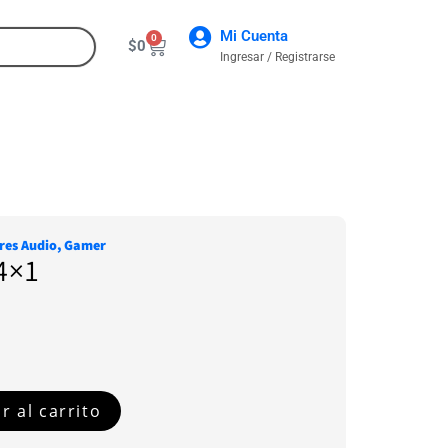
Mi Cuenta
0
$
0
Ingresar / Registrarse
CONTACTO
res Audio
,
Gamer
4×1
r al carrito