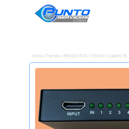
INICIO
Inicio
/
Tienda
/
PRODUCTOS
/
TECNO
/
Cables PC