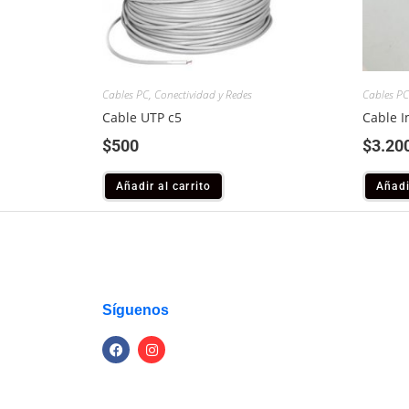
Cables PC
,
Conectividad y Redes
Cables PC
Cable UTP c5
Cable I
$
500
$
3.20
Añadir al carrito
Añadi
Síguenos