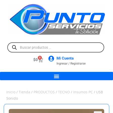
Mi Cuenta
0
$
0
Ingresar / Registrarse
Inicio
/
Tienda
/
PRODUCTOS
/
TECNO
/
Insumos PC
/ USB
Sonido