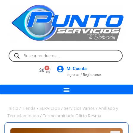
Mi Cuenta
0
$
0
Ingresar / Registrarse
Inicio
/
Tienda
/
SERVICIOS
/
Servicios Varios
/
Anillado y
Termolaminado
/ Termolaminado Oficio Resma