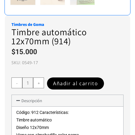
Timbres de Goma
Timbre automático
12x70mm (914)
$
15.000
SKU:
0549-17
Añadir al carrito
-
+
Descripción
Código: 912 Características:
Timbre automático
Diseño 12x70mm
Viene con almohadilla color negro