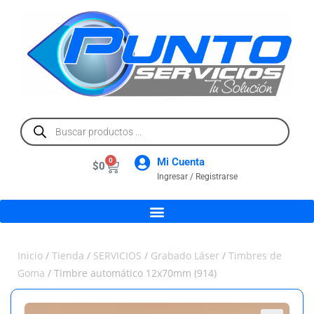
Mi Cuenta
0
$
0
Ingresar / Registrarse
Inicio
/
Tienda
/
SERVICIOS
/
Grabado Láser
/
Timbres de
Goma
/ Timbre automático 12x70mm (914)