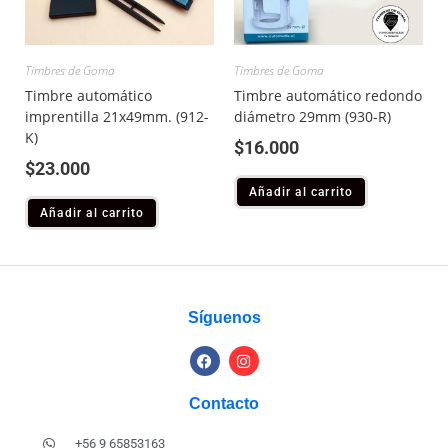
Timbres de Goma
Timbres de Goma
Timbre automático
Timbre automático redondo
imprentilla 21x49mm. (912-
diámetro 29mm (930-R)
K)
$
16.000
$
23.000
Añadir al carrito
Añadir al carrito
Síguenos
Contacto
+56 9 65853163