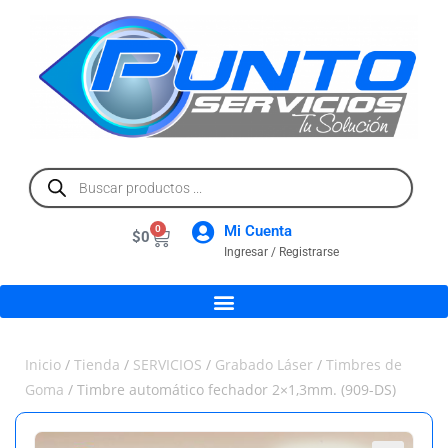
Mi Cuenta
0
$
0
Ingresar / Registrarse
Inicio
/
Tienda
/
SERVICIOS
/
Grabado Láser
/
Timbres de
Goma
/ Timbre automático fechador 2×1,3mm. (909-DS)