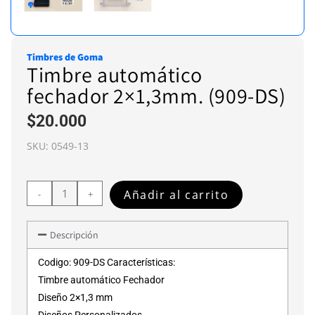
Timbres de Goma
Timbre automático
fechador 2×1,3mm. (909-DS)
$
20.000
SKU:
0549-13
Añadir al carrito
-
+
Descripción
Codigo: 909-DS Características:
Timbre automático Fechador
Diseño 2×1,3 mm
Diseños Personalizados