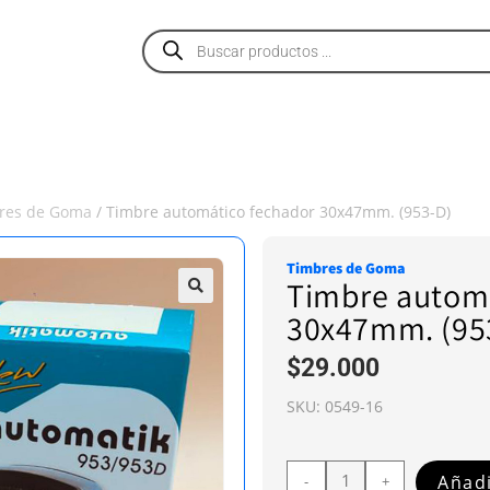
PRODUCTOS
SERVICIOS
NOSOTROS
res de Goma
/ Timbre automático fechador 30x47mm. (953-D)
Timbres de Goma
Timbre autom
30x47mm. (95
$
29.000
SKU:
0549-16
Añadi
-
+