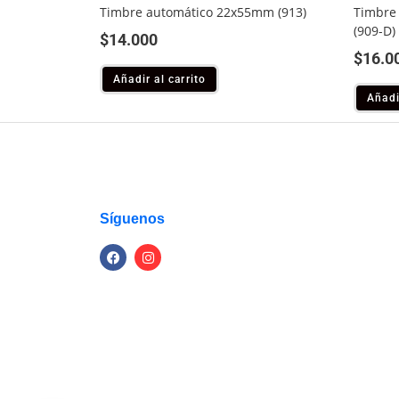
Timbre automático 22x55mm (913)
Timbre
(909-D)
$
14.000
$
16.0
Añadir al carrito
Añadi
Síguenos