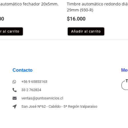
 automático fechador 20x5mm.
Timbre automático redondo di
29mm (930-R)
00
$
16.000
r al carrito
Añadir al carrito
Contacto
Me
+56 9 65853163
33 2 762824
ventas@puntoservicios.cl
San José Nº62 - Cabildo - 5ª Región Valparaíso