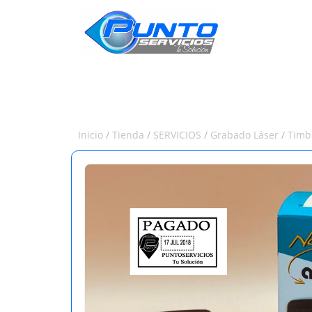
INICIO
Inicio
/
Tienda
/
SERVICIOS
/
Grabado Láser
/
Timb