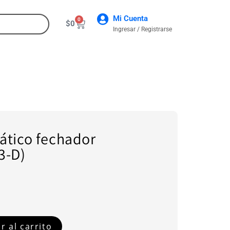
Mi Cuenta
0
$
0
Ingresar / Registrarse
CONTACTO
ático fechador
3-D)
r al carrito