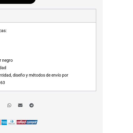
cas:
r negro
idad
ntidad, diseño y métodos de envío por
163