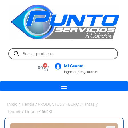
Mi Cuenta
0
$
0
Ingresar / Registrarse
Inicio
/
Tienda
/
PRODUCTOS
/
TECNO
/
Tintas y
Tonner
/ Tinta HP 664XL