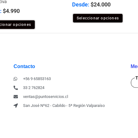
tiva
Desde:
$
24.000
:
$
4.990
Seleccionar opciones
cionar opciones
Contacto
Me
+56 9 65853163
33 2 762824
ventas@puntoservicios.cl
San José Nº62 - Cabildo - 5ª Región Valparaíso