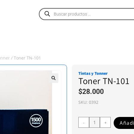
PRODUCTOS
SERVICIOS
NOSOTROS
onner
/ Toner TN-101
Tintas y Tonner
Toner TN-101
$
28.000
SKU:
0392
Añadi
-
+