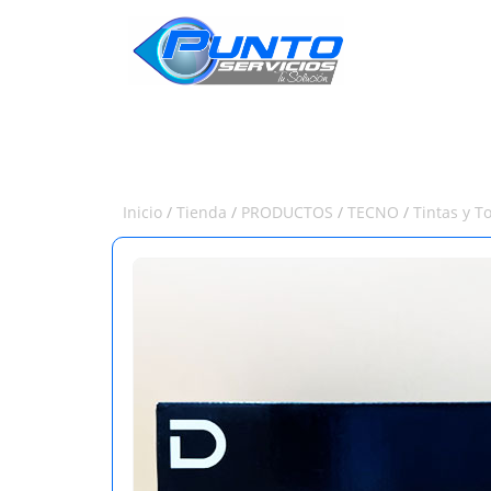
INICIO
Inicio
/
Tienda
/
PRODUCTOS
/
TECNO
/
Tintas y T