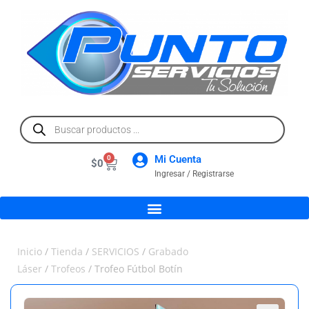
Mi Cuenta
0
$
0
Ingresar / Registrarse
Inicio
/
Tienda
/
SERVICIOS
/
Grabado
Láser
/
Trofeos
/ Trofeo Fútbol Botín