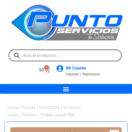
Mi Cuenta
0
$
0
Ingresar / Registrarse
Inicio
/
Tienda
/
SERVICIOS
/
Grabado
Láser
/
Trofeos
/ Trofeo Laurel PVC