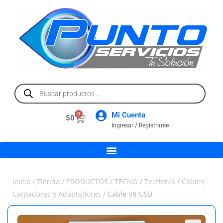
Mi Cuenta
0
$
0
Ingresar / Registrarse
Inicio
/
Tienda
/
PRODUCTOS
/
TECNO
/
Telefonía
/
Cables,
Cargadores y Adaptadores
/ Cable V8-USB